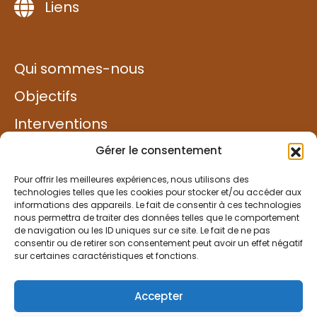
Liens
Qui sommes-nous
Objectifs
Interventions
Exemples de projets
Gérer le consentement
Solidarité
Pour offrir les meilleures expériences, nous utilisons des
technologies telles que les cookies pour stocker et/ou accéder aux
informations des appareils. Le fait de consentir à ces technologies
Faire un don
nous permettra de traiter des données telles que le comportement
de navigation ou les ID uniques sur ce site. Le fait de ne pas
consentir ou de retirer son consentement peut avoir un effet négatif
sur certaines caractéristiques et fonctions.
Mentions légales
Accepter
Partenaires