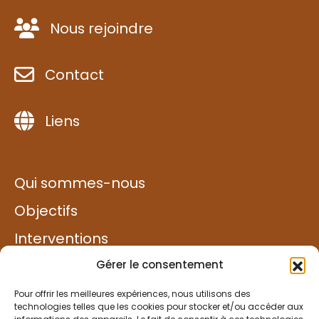
Nous rejoindre
Contact
Liens
Qui sommes-nous
Objectifs
Interventions
Exemples de projets
Gérer le consentement
Solidarité
Pour offrir les meilleures expériences, nous utilisons des
technologies telles que les cookies pour stocker et/ou accéder aux